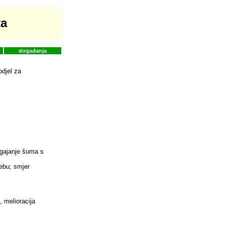
ta
događanja
djel za
zgajanje šuma s
rebu; smjer
 melioracija