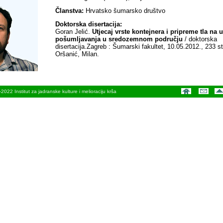
Članstva:
Hrvatsko šumarsko društvo
Doktorska disertacija:
Goran Jelić.
Utjecaj vrste kontejnera i pripreme tla na 
pošumljavanja u sredozemnom području
/ doktorska
disertacija.Zagreb : Šumarski fakultet, 10.05.2012., 233 str
Oršanić, Milan.
022 Institut za jadranske kulture i melioraciju krša