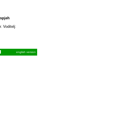
uspjeh
. Voditelj:
english version