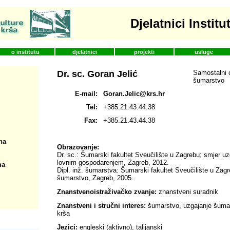
Djelatnici Institu
o institutu
djelatnici
projekti
usluge
Dr. sc. Goran Jelić
Samostalni o
šumarstvo
E-mail:
Goran.Jelic@krs.hr
Tel:
+385.21.43.44.38
Fax:
+385.21.43.44.38
na
Obrazovanje:
Dr. sc.: Šumarski fakultet Sveučilište u Zagrebu; smjer u
lovnim gospodarenjem, Zagreb, 2012.
ma
Dipl. inž. šumarstva: Šumarski fakultet Sveučilište u Zag
šumarstvo, Zagreb, 2005.
Znanstvenoistraživačko zvanje:
znanstveni suradnik
Znanstveni i stručni interes:
šumarstvo, uzgajanje šuma,
krša
Jezici:
engleski (aktivno), talijanski